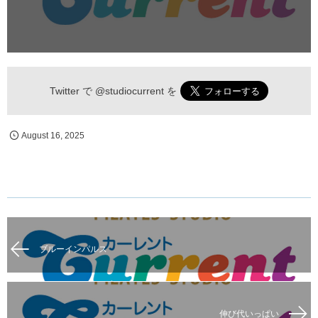
Twitter で
@studiocurrent
を
August
16
,
2025
ブルーインパルス
伸び代いっぱい