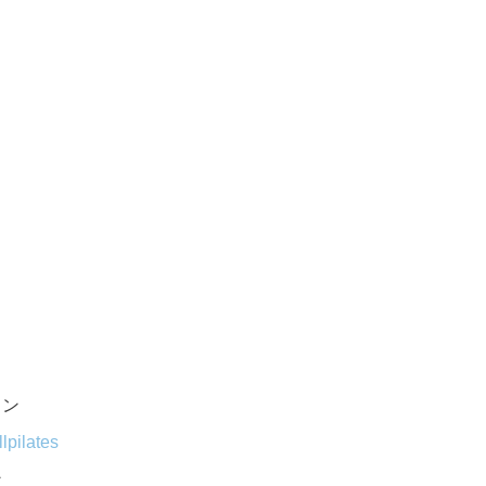
スン
lpilates
ン