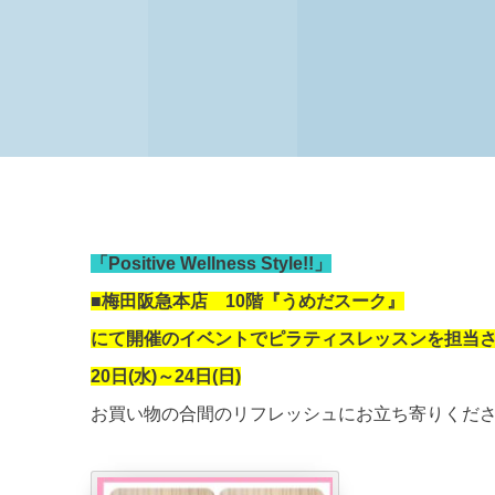
「Positive Wellness Style!!」
■梅田阪急本店 10階『うめだスーク』
にて開催のイベントで
ピラティスレッスンを担当
20日(水)～24日(日)
お買い物の合間のリフレッシュにお立ち寄りくだ