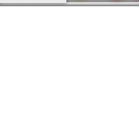
Twitter で
@studiocurrent
を
SNS
Instagram
Instagram
Facebook