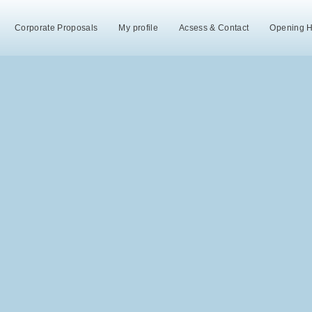
Corporate Proposals
My profile
Acsess & Contact
Opening 