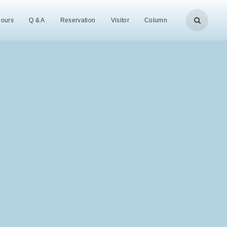
Hours
Q & A
Reservation
Visitor
Column