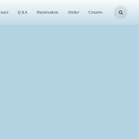
Hours
Q & A
Reservation
Visitor
Column