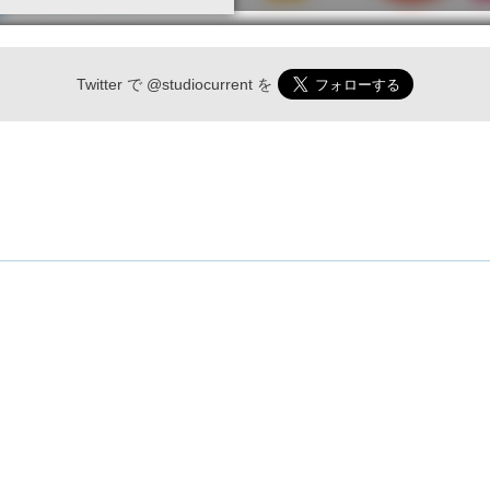
Twitter で
@studiocurrent
を
SNS
Instagram