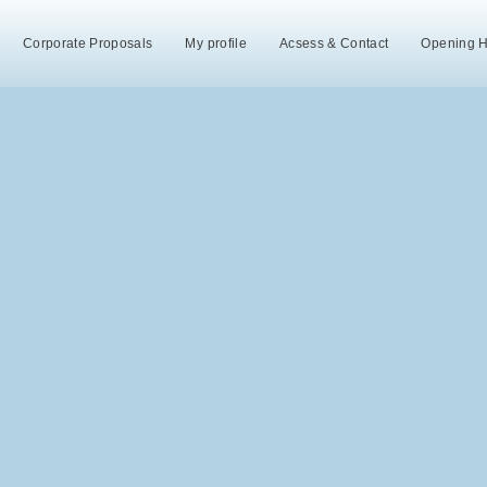
Corporate Proposals
My profile
Acsess & Contact
Opening 